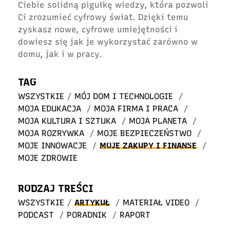
Ciebie solidną pigułkę wiedzy, która pozwoli
Ci zrozumieć cyfrowy świat. Dzięki temu
zyskasz nowe, cyfrowe umiejętności i
dowiesz się jak je wykorzystać zarówno w
domu, jak i w pracy.
TAG
WSZYSTKIE
/
MÓJ DOM I TECHNOLOGIE
/
MOJA EDUKACJA
/
MOJA FIRMA I PRACA
/
MOJA KULTURA I SZTUKA
/
MOJA PLANETA
/
MOJA ROZRYWKA
/
MOJE BEZPIECZEŃSTWO
/
MOJE INNOWACJE
/
MOJE ZAKUPY I FINANSE
/
MOJE ZDROWIE
RODZAJ TREŚCI
WSZYSTKIE
/
ARTYKUŁ
/
MATERIAŁ VIDEO
/
PODCAST
/
PORADNIK
/
RAPORT