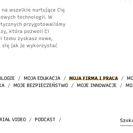
 na wszelkie nurtujące Cię
 nowych technologii. W
atycznych przygotowaliśmy
dzy, która pozwoli Ci
ki temu zyskasz nowe,
 się jak je wykorzystać
OLOGIE
/
MOJA EDUKACJA
/
MOJA FIRMA I PRACA
/
MO
KA
/
MOJE BEZPIECZEŃSTWO
/
MOJE INNOWACJE
/
MO
RIAŁ VIDEO
/
PODCAST
/