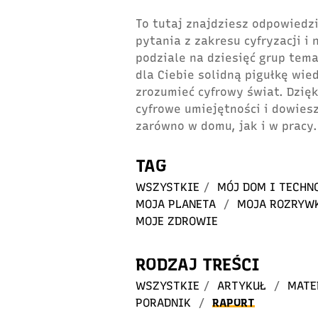
To tutaj znajdziesz odpowiedzi
pytania z zakresu cyfryzacji i
podziale na dziesięć grup tem
dla Ciebie solidną pigułkę wie
zrozumieć cyfrowy świat. Dzię
cyfrowe umiejętności i dowiesz
zarówno w domu, jak i w pracy.
TAG
WSZYSTKIE
/
MÓJ DOM I TECHN
MOJA PLANETA
/
MOJA ROZRYW
MOJE ZDROWIE
RODZAJ TREŚCI
WSZYSTKIE
/
ARTYKUŁ
/
MATE
PORADNIK
/
RAPORT