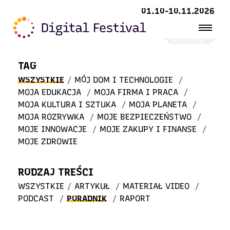
Witaj
01.10-10.11.2026
w STREFIE WIEDZY
TAG
WSZYSTKIE
/
MÓJ DOM I TECHNOLOGIE
/
MOJA EDUKACJA
/
MOJA FIRMA I PRACA
/
MOJA KULTURA I SZTUKA
/
MOJA PLANETA
/
MOJA ROZRYWKA
/
MOJE BEZPIECZEŃSTWO
/
MOJE INNOWACJE
/
MOJE ZAKUPY I FINANSE
/
MOJE ZDROWIE
RODZAJ TREŚCI
WSZYSTKIE
/
ARTYKUŁ
/
MATERIAŁ VIDEO
/
PODCAST
/
PORADNIK
/
RAPORT