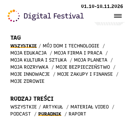
Witaj
01.10-10.11.2026
w STREFIE WIEDZY
TAG
WSZYSTKIE
/
MÓJ DOM I TECHNOLOGIE
/
MOJA EDUKACJA
/
MOJA FIRMA I PRACA
/
MOJA KULTURA I SZTUKA
/
MOJA PLANETA
/
MOJA ROZRYWKA
/
MOJE BEZPIECZEŃSTWO
/
MOJE INNOWACJE
/
MOJE ZAKUPY I FINANSE
/
MOJE ZDROWIE
RODZAJ TREŚCI
WSZYSTKIE
/
ARTYKUŁ
/
MATERIAŁ VIDEO
/
PODCAST
/
PORADNIK
/
RAPORT