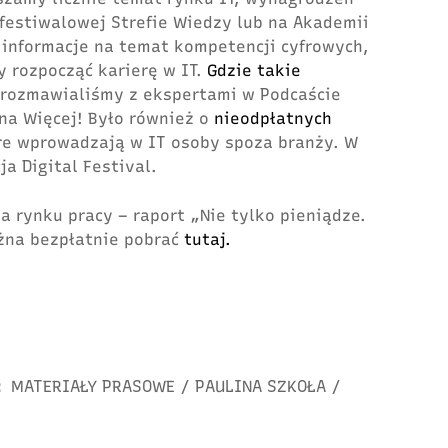
estiwalowej Strefie Wiedzy lub na Akademii
 informacje na temat kompetencji cyfrowych,
y rozpocząć karierę w IT.
Gdzie takie
rozmawialiśmy z ekspertami
w Podcaście
 na Więcej!
Było również o
nieodpłatnych
re wprowadzają w IT osoby spoza branży. W
ja Digital Festival.
na rynku pracy
–
raport „Nie tylko pieniądze.
żna bezpłatnie pobrać
tutaj.
:
MATERIAŁY PRASOWE
/
PAULINA SZKOŁA
/