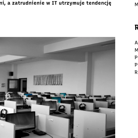
ni, a zatrudnienie w IT utrzymuje tendencję
M
A
M
P
P
R