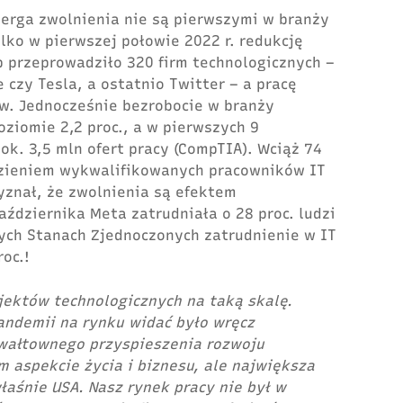
berga zwolnienia
nie są pierwszymi w branży
lko w pierwszej połowie 2022 r. redukcję
b przeprowadziło 320 firm technologicznych –
e czy Tesla,
a ostatnio Twitter
– a pracę
tów. Jednocześnie bezrobocie w branży
oziomie 2,2 proc., a w pierwszych 9
k. 3,5 mln ofert pracy (
CompTIA
). Wciąż 74
ezieniem wykwalifikowanych pracowników IT
yznał, że zwolnienia są efektem
ździernika Meta zatrudniała o 28 proc. ludzi
łych Stanach Zjednoczonych zatrudnienie w IT
oc.!
jektów technologicznych na taką skalę.
pandemii na rynku widać było wręcz
wałtownego przyspieszenia rozwoju
 aspekcie życia i biznesu, ale największa
właśnie USA. Nasz rynek pracy nie był w