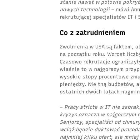
stanie nawet w połowie pokryć
nowych technologii
– mówi Ann
rekrutującej specjalistów IT i 
Co z zatrudnieniem
Zwolnienia w USA są faktem, al
na początku roku. Wzrost liczby
Czasowo rekrutacje ograniczyły
właśnie to w najgorszym przypa
wysokie stopy procentowe zmu
pieniędzy. Nie tną budżetów, al
ostatnich dwóch latach nagmin
–
Pracy stricte w IT nie zabra
kryzys oznacza
w najgorszym r
Seniorzy, specjaliści od chmur
wciąż będzie dyktować praco
najmniej kilku ofert, ale mnie