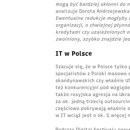
mogą być bardziej skłonni do n
analizuje Dorota Andrzejewska
Ewentualne redukcje mogłyby 
organizacji, o chwiejnej płynn
kredytami czy uzależnionych 
zwolniony, szybko znajdzie je
IT w Polsce
Szacuje się, że w Polsce tylko
specjalistów z Polski masowo s
skandynawskich czy właśnie US
też konkurencyjni pod względ
także rosyjska agresja na Ukr
za ok. jedną trzecią outsourci
częściowo pokrywają właśnie sp
w IT wciąż jest o ok. ¼ więcej 
Podczas Digital Festivalu por