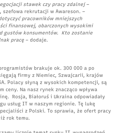
egocjacji stawek czy pracy zdalnej
–
, szefowa rekrutacji w Awareson. –
dotyczyć pracowników mniejszych
ości finansowej, obarczonych wysokimi
od gustów konsument
ów
. Kto zostanie
dnak pracę
– dodaje.
 programistów brakuje ok. 300 000 a po
ięgają firmy z Niemiec, Szwajcarii, krajów
A. Polacy słyną z wysokich kompetencji, są
em ceny. Na nasz rynek znacząco wpływa
ainę.
Rosja, Białoruś i Ukraina odpowiadały
ngu usług IT w naszym regionie. Tę lukę
ecjaliści z Polski. To sprawia, że ofert pracy
niż rok temu.
uszamy licznie temat rynku IT, wynagrodzeń