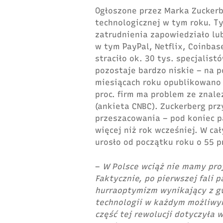
Ogłoszone przez Marka Zucker
technologicznej
w tym roku. Ty
zatrudnienia zapowiedziało lu
w tym
PayPal, Netflix, Coinbas
straciło ok. 30 tys. specjalis
pozostaje bardzo niskie – na p
miesiącach roku opublikowano o
proc. firm ma problem ze znal
(ankieta CNBC).
Zuckerberg prz
przeszacowania – pod koniec pa
więcej niż rok wcześniej. W ca
urosło od początku roku o 55 pr
–
W Polsce wciąż nie mamy pro
Faktycznie, po pierwszej fali 
hurraoptymizm wynikający z g
technologii w każdym możliwym
część tej rewolucji dotyczyła 