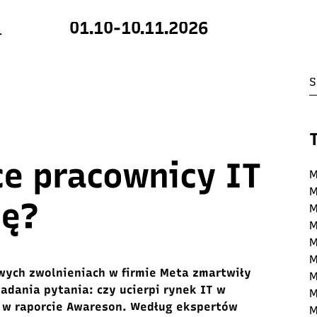
01.10-10.11.2026
ce pracownicy IT
M
M
cę?
M
M
M
M
wych zwolnieniach w firmie Meta zmartwiły
M
zadania pytania:
c
zy
ucierpi rynek IT w
M
 w raporcie
Awareson
.
Według ekspertów
M