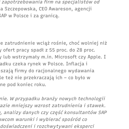
 zapotrzebowania firm na specjalistów od
a Szczepowska, CEO Awareson, agencji
SAP w Polsce i za granicą.
e zatrudnienie wciąż rośnie, choć wolniej niż
 ofert pracy spadł z 55 proc. do 28 proc.
 lub wstrzymały m.in. Microsoft czy Apple. I
dku czeka rynek w Polsce. Inflacja i
szają firmy do racjonalnego wydawania
e też nie przekraczają ich – co było w
ne pod koniec roku.
knie. W przypadku branży nowych technologii
azie mniejszy wzrost zatrudnienia i stawek.
y, analizy danych czy część konsultantów SAP
dawcom warunki
i wybierać spośród co
j doświadczeni i rozchwytywani eksperci