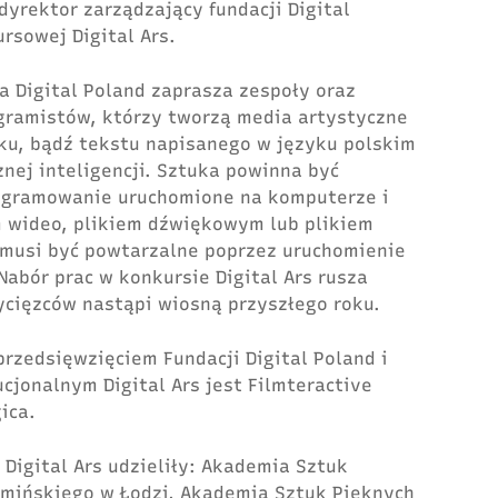
dyrektor zarządzający fundacji Digital
rsowej Digital Ars.
a Digital Poland zaprasza zespoły oraz
gramistów, którzy tworzą media artystyczne
ęku, bądź tekstu napisanego w języku polskim
nej inteligencji. Sztuka powinna być
rogramowanie uruchomione na komputerze i
 wideo, plikiem dźwiękowym lub plikiem
 musi być powtarzalne poprzez uruchomienie
bór prac w konkursie Digital Ars rusza
ycięzców nastąpi wiosną przyszłego roku.
przedsięwzięciem Fundacji Digital Poland i
cjonalnym Digital Ars jest Filmteractive
ica.
Digital Ars udzieliły: Akademia Sztuk
emińskiego w Łodzi, Akademia Sztuk Pięknych