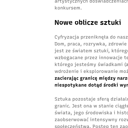
artystycznych doświadczeniach
konkursem.
Nowe oblicze sztuki
Cyfryzacja przeniknęła do nas
Dom, praca, rozrywka, zdrowie 
jest ze światem sztuki, któreg
wzbogacane przez innowacje te
którego jesteśmy świadkami (a
wdrożenie i eksplorowanie moż
zacierając granicę między nar
niespotykane dotąd środki wy
Sztuka pozostaje sferą działal
granic. Jest ona w stanie ciąg
świata, jego środowiska i hist
zaobserwować intensywny rozwó
społeczeństwa. Postęp ten za