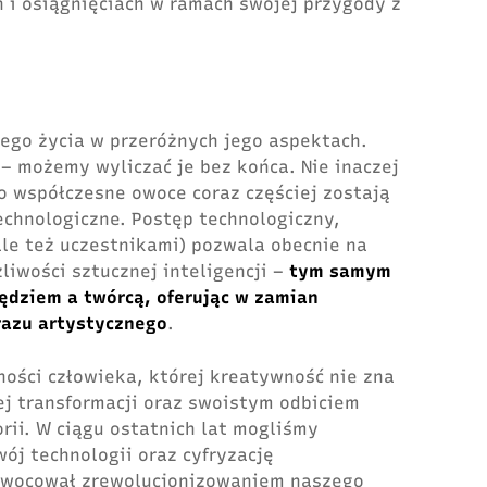
 i osiągnięciach w ramach swojej przygody z
zego życia w przeróżnych jego aspektach.
– możemy wyliczać je bez końca. Nie inaczej
o współczesne owoce coraz częściej zostają
chnologiczne. Postęp technologiczny,
le też uczestnikami) pozwala obecnie na
liwości sztucznej inteligencji –
tym samym
zędziem a twórcą, oferując w zamian
razu artystycznego
.
ności człowieka, której kreatywność nie zna
łej transformacji oraz swoistym odbiciem
orii. W ciągu ostatnich lat mogliśmy
j technologii oraz cyfryzację
owocował zrewolucjonizowaniem naszego