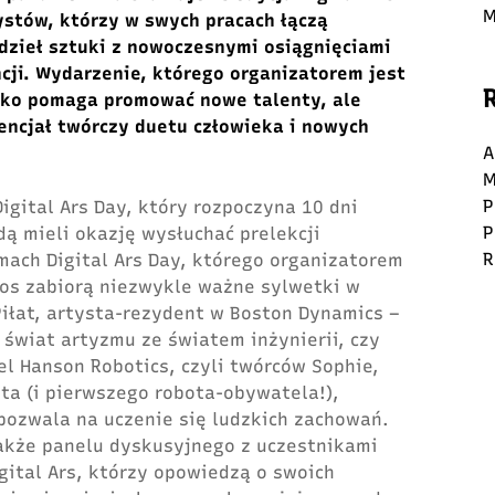
M
stów, którzy w swych pracach łączą
 dzieł sztuki z nowoczesnymi osiągnięciami
ncji. Wydarzenie, którego organizatorem jest
tylko pomaga promować nowe talenty, ale
ncjał twórczy duetu człowieka i nowych
A
M
P
Digital Ars Day, który rozpoczyna 10 dni
P
dą mieli okazję wysłuchać prelekcji
R
ach Digital Ars Day, którego organizatorem
głos zabiorą niezwykle ważne sylwetki w
Piłat, artysta-rezydent w Boston Dynamics –
 świat artyzmu ze światem inżynierii, czy
el Hanson Robotics, czyli twórców Sophie,
a (i pierwszego robota-obywatela!),
 pozwala na uczenie się ludzkich zachowań.
także panelu dyskusyjnego z uczestnikami
gital Ars, którzy opowiedzą o swoich