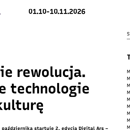
01.10-10.11.2026
ie rewolucja.
M
M
e technologie
M
M
kulturę
M
M
M
M
M
 października startuje 2. edycja Digital Ars –