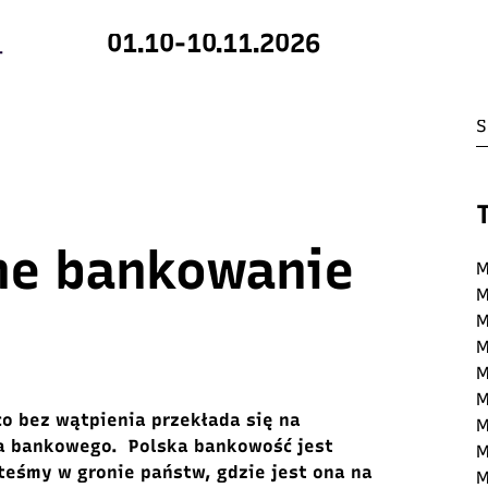
01.10-10.11.2026
ne bankowanie
M
M
M
M
M
M
co bez wątpienia przekłada się na
M
a bankowego.
Polska bankowość jest
M
eśmy w gronie państw, gdzie jest ona na
M