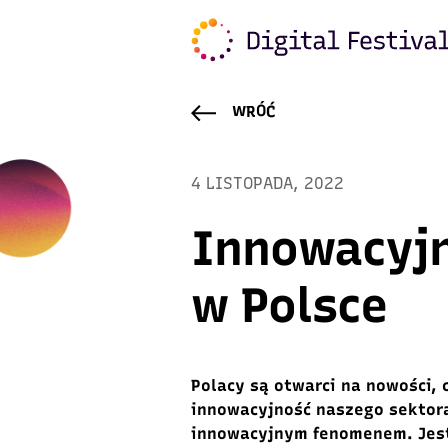
WRÓĆ
4 LISTOPADA, 2022
Innowacyj
w Polsce
Polacy są
otwarci na nowości, 
innowacyjność nasze
go sekt
or
innowacyjnym fenomenem. Jest