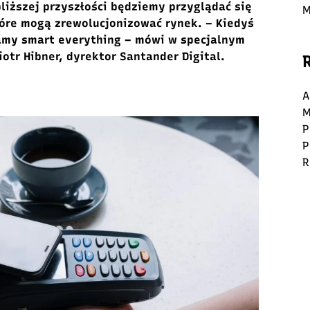
bliższej przyszłości będziemy przyglądać się
M
tóre
mogą zrewolucjonizować rynek.
– Kiedyś
mamy smart
everything
– mówi w specjalnym
iotr Hibner, dyrektor Santander Digital.
A
M
P
P
R