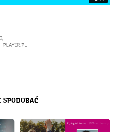
O
,
:
PLAYER.PL
Ż SPODOBAĆ