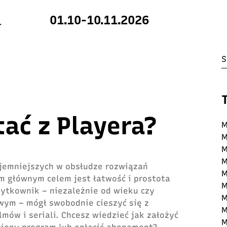
01.10-10.11.2026
tać z Playera?
M
M
M
M
yjemniejszych w obsłudze rozwiązań
M
m głównym celem jest łatwość i prostota
M
żytkownik – niezależnie od wieku czy
M
wym – mógł swobodnie cieszyć się z
M
lmów i seriali. Chcesz wiedzieć jak założyć
M