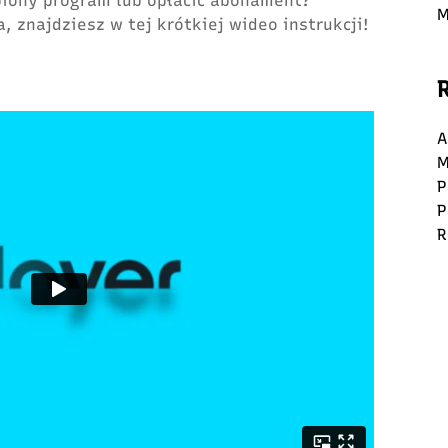
biony program lub opłacić abonament?
M
, znajdziesz w tej krótkiej wideo instrukcji!
A
M
P
P
R