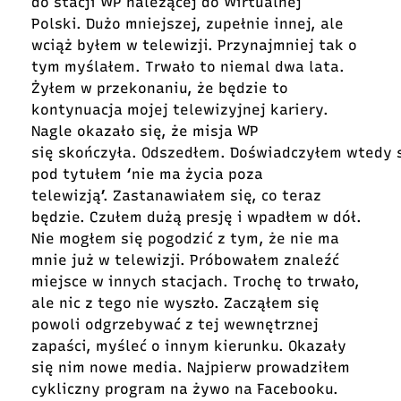
do stacji WP należącej do Wirtualnej
Polski. Dużo mniejszej, zupełnie innej, ale
wciąż byłem w telewizji. Przynajmniej tak o
tym myślałem. Trwało to niemal dwa lata.
Żyłem w przekonaniu, że będzie to
kontynuacja mojej telewizyjnej kariery.
Nagle okazało się, że misja WP
się skończyła. Odszedłem. Doświadczyłem wtedy 
pod tytułem ‘nie ma życia poza
telewizją’. Zastanawiałem się, co teraz
będzie. Czułem dużą presję i wpadłem w dół.
Nie mogłem się pogodzić z tym, że nie ma
mnie już w telewizji. Próbowałem znaleźć
miejsce w innych stacjach. Trochę to trwało,
ale nic z tego nie wyszło. Zacząłem się
powoli odgrzebywać z tej wewnętrznej
zapaści, myśleć o innym kierunku. Okazały
się nim nowe media. Najpierw prowadziłem
cykliczny program na żywo na Facebooku.