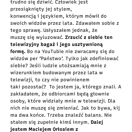
trudno się dziwić. Człowiek jest
przesiąknięty jej stylem,
konwencją i językiem, którym mówił do
swoich widzów przez lata. Zdawałem sobie z
tego sprawę. Usłyszałem jednak, że
muszę się wyluzować.
Zrzucić z siebie ten
telewizyjny bagaż i jego usztywnioną
formę.
Bo na YouTubie nie zwracamy się do
widzów per ‘Państwo’. Tylko jak zdefiniować
siebie? Jeśli ludzie utożsamiają mnie z
wizerunkiem budowanym przez lata w
telewizji, to czy nie powinienem
taki pozostać? To jestem ja, którego znali. A
zakładałem, że odbiorcami będą głownie
osoby, które widziały mnie w telewizji. Dla
nich nie muszę się zmieniać. Jak to bywa, kij
ma dwa końce. Trzeba znaleźć balans. Nie
stałem się zupełnie kimś innym.
Dalej
jestem Maciejem Orłosiem z