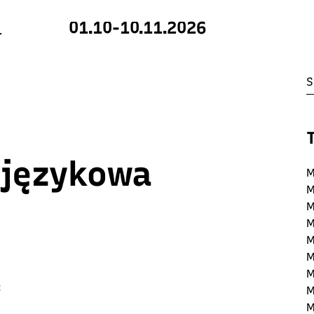
01.10-10.11.2026
 językowa
M
M
M
M
M
M
M
:
M
M