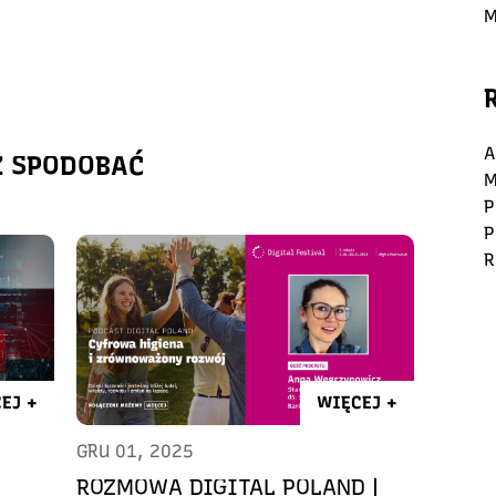
M
A
Ż SPODOBAĆ
M
P
P
R
EJ +
WIĘCEJ +
GRU 01, 2025
ROZMOWA DIGITAL POLAND |