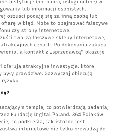
e instytucje (np. banki, usługi online) w
gowania lub informacji osobistych.
rej oszuści podają się za inną osobę lub
 ofiarę w błąd. Może to obejmować fałszywe
fonu czy strony internetowe.
szuści tworzą fałszywe sklepy internetowe,
o atrakcyjnych cenach. Po dokonaniu zakupu
ówienia, a kontakt z „sprzedawcą” okazuje
ci oferują atrakcyjne inwestycje, które
y były prawdziwe. Zazwyczaj obiecują
 ryzyku.
żny?
aszającym tempie, co potwierdzają badania,
rzez Fundację Digital Poland. 36% Polaków
ie, co podkreśla, jak istotne jest
zustwa internetowe nie tylko prowadzą do