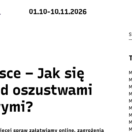
01.10-10.11.2026
sce – Jak się
M
M
ed oszustwami
M
M
wymi?
M
M
M
M
M
więcej spraw załatwiamy online, zagrożenia