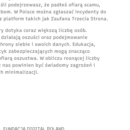
eśli podejrzewasz, że padłeś ofiarą scamu,
żbom. W Polsce można zgłaszać incydenty do
 z platform takich jak Zaufana Trzecia Strona.
y dotyka coraz większą liczbę osób.
k działają oszuści oraz podejmowanie
hrony siebie i swoich danych. Edukacja,
tyk zabezpieczających mogą znacząco
fiarą oszustwa. W obliczu rosnącej liczby
z nas powinien być świadomy zagrożeń i
h minimalizacji.
:
FUNDACJA DIGITAL POLAND