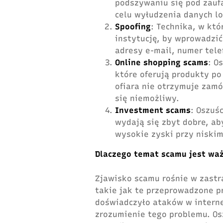
podszywaniu się pod zaufan
celu wyłudzenia danych lo
Spoofing
: Technika, w któ
instytucję, by wprowadzić
adresy e-mail, numer tele
Online shopping scams
: O
które oferują produkty p
ofiara nie otrzymuje zam
się niemożliwy.
Investment scams
: Oszuś
wydają się zbyt dobre, ab
wysokie zyski przy niskim
Dlaczego temat scamu jest wa
Zjawisko scamu rośnie w zastr
takie jak te przeprowadzone p
doświadczyło ataków w internec
zrozumienie tego problemu. Os