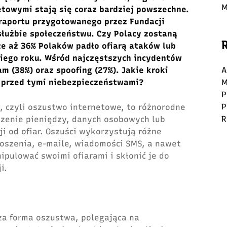
M
towymi stają się coraz bardziej powszechne.
 raportu przygotowanego przez Fundacji
służbie społeczeństwu. Czy Polacy zostaną
e aż 36% Polaków padło ofiarą ataków lub
niego roku. Wśród najczęstszych incydentów
am (38%) oraz spoofing (27%). Jakie kroki
A
ę przed tymi niebezpieczeństwami?
M
P
P
 czyli oszustwo internetowe, to różnorodne
R
dzenie pieniędzy, danych osobowych lub
i od ofiar. Oszuści wykorzystują różne
łoszenia, e-maile, wiadomości SMS, a nawet
pulować swoimi ofiarami i skłonić je do
i.
sza forma oszustwa, polegająca na