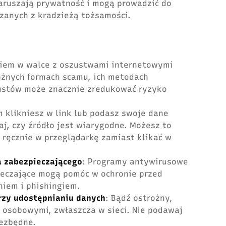
naruszają prywatność i mogą prowadzić do
zanych z kradzieżą tożsamości.
kiem w walce z oszustwami internetowymi
óżnych formach scamu, ich metodach
zustów może znacznie zredukować ryzyko
m klikniesz w link lub podasz swoje dane
j, czy źródło jest wiarygodne. Możesz to
L ręcznie w przeglądarkę zamiast klikać w
 zabezpieczającego
: Programy antywirusowe
eczające mogą pomóc w ochronie przed
iem i phishingiem.
rzy udostępnianiu danych
: Bądź ostrożny,
 osobowymi, zwłaszcza w sieci. Nie podawaj
iezbędne.