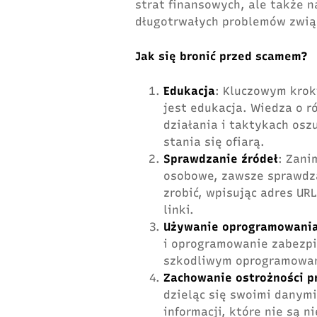
strat finansowych, ale także 
długotrwałych problemów zwią
Jak się bronić przed scamem?
Edukacja
: Kluczowym kro
jest edukacja. Wiedza o r
działania i taktykach os
stania się ofiarą.
Sprawdzanie źródeł
: Zani
osobowe, zawsze sprawdza
zrobić, wpisując adres UR
linki.
Używanie oprogramowania
i oprogramowanie zabezpi
szkodliwym oprogramowan
Zachowanie ostrożności p
dzieląc się swoimi danymi
informacji, które nie są n