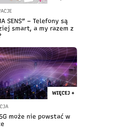
ACJE
MA SENS” – Telefony są
ziej smart, a my razem z
?
WIĘCEJ +
CJA
 5G może nie powstać w
ce