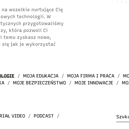
 na wszelkie nurtujące Cię
 nowych technologii. W
atycznych przygotowaliśmy
dzy, która pozwoli Ci
ki temu zyskasz nowe,
 się jak je wykorzystać
OLOGIE
/
MOJA EDUKACJA
/
MOJA FIRMA I PRACA
/
MO
KA
/
MOJE BEZPIECZEŃSTWO
/
MOJE INNOWACJE
/
MO
RIAŁ VIDEO
/
PODCAST
/