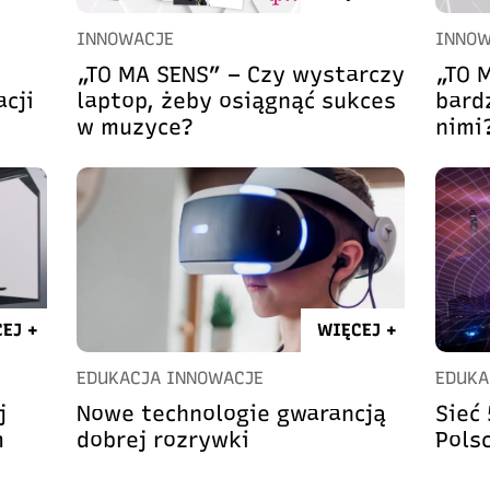
INNOWACJE
INNOW
w
„TO MA SENS” – Czy wystarczy
„TO 
cji
laptop, żeby osiągnąć sukces
bard
w muzyce?
nimi
EJ +
WIĘCEJ +
EDUKACJA INNOWACJE
EDUKA
j
Nowe technologie gwarancją
Sieć
m
dobrej rozrywki
Pols