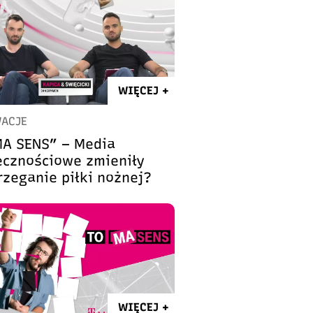
WIĘCEJ +
ACJE
MA SENS” – Media
ecznościowe zmieniły
rzeganie piłki nożnej?
WIĘCEJ +