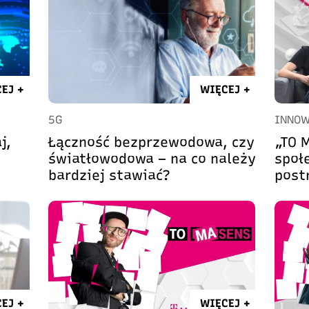
EJ +
WIĘCEJ +
5G
INNOW
j,
Łączność bezprzewodowa, czy
„TO 
światłowodowa – na co należy
społ
bardziej stawiać?
post
EJ +
WIĘCEJ +