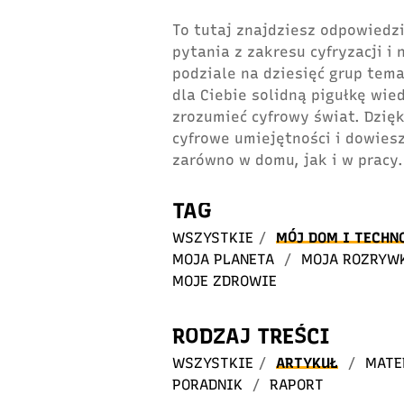
To tutaj znajdziesz odpowiedzi
pytania z zakresu cyfryzacji i
podziale na dziesięć grup tem
dla Ciebie solidną pigułkę wie
zrozumieć cyfrowy świat. Dzię
cyfrowe umiejętności i dowiesz
zarówno w domu, jak i w pracy.
TAG
WSZYSTKIE
/
MÓJ DOM I TECHN
MOJA PLANETA
/
MOJA ROZRYW
MOJE ZDROWIE
RODZAJ TREŚCI
WSZYSTKIE
/
ARTYKUŁ
/
MATE
PORADNIK
/
RAPORT