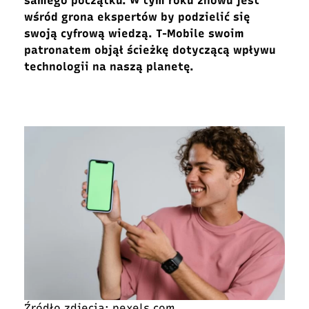
samego początku.
W tym roku znowu
jest
wśród grona ekspertów by podzielić się
swoją cyfrową wiedzą.
T-Mobile
swoim
patronatem objął ścieżkę
dotyczącą
wpływu
technologii na naszą planetę.
Źródło zdjęcia: pexels.com