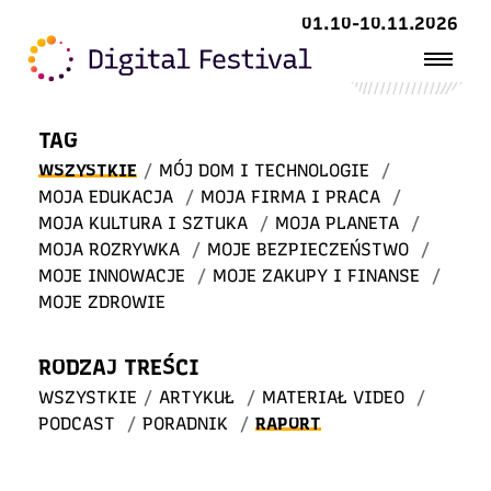
Witaj
01.10-10.11.2026
w STREFIE WIEDZY
TAG
WSZYSTKIE
/
MÓJ DOM I TECHNOLOGIE
/
MOJA EDUKACJA
/
MOJA FIRMA I PRACA
/
MOJA KULTURA I SZTUKA
/
MOJA PLANETA
/
MOJA ROZRYWKA
/
MOJE BEZPIECZEŃSTWO
/
MOJE INNOWACJE
/
MOJE ZAKUPY I FINANSE
/
MOJE ZDROWIE
RODZAJ TREŚCI
WSZYSTKIE
/
ARTYKUŁ
/
MATERIAŁ VIDEO
/
PODCAST
/
PORADNIK
/
RAPORT