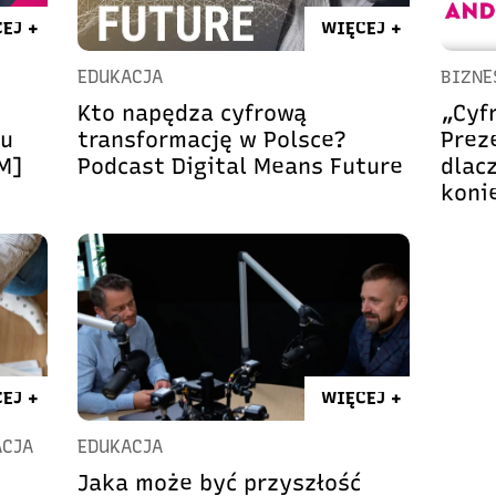
EJ +
WIĘCEJ +
EDUKACJA
BIZNE
Kto napędza cyfrową
„Cyf
pu
transformację w Polsce?
Prez
M]
Podcast Digital Means Future
dlacz
koni
EJ +
WIĘCEJ +
ACJA
EDUKACJA
Jaka może być przyszłość