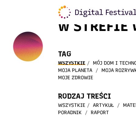
Witaj
w STREFIE
TAG
WSZYSTKIE
/
MÓJ DOM I TECHN
MOJA PLANETA
/
MOJA ROZRYW
MOJE ZDROWIE
RODZAJ TREŚCI
WSZYSTKIE
/
ARTYKUŁ
/
MATE
PORADNIK
/
RAPORT