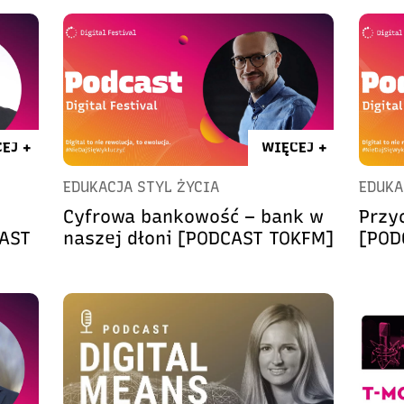
EJ +
WIĘCEJ +
EDUKACJA STYL ŻYCIA
EDUKA
Cyfrowa bankowość – bank w
Przy
CAST
naszej dłoni [PODCAST TOKFM]
[POD