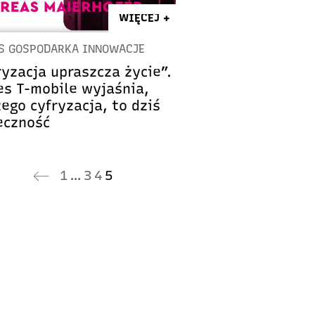
WIĘCEJ +
S GOSPODARKA INNOWACJE
ryzacja upraszcza życie”.
es T-mobile wyjaśnia,
ego cyfryzacja, to dziś
eczność
1
…
3
4
5