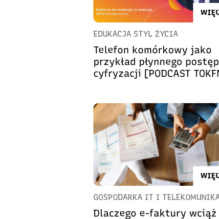
WIĘC
EDUKACJA STYL ŻYCIA
Telefon komórkowy jako
przykład płynnego postę
cyfryzacji [PODCAST TOKF
WIĘC
GOSPODARKA IT I TELEKOMUNIK
Dlaczego e-faktury wciąż