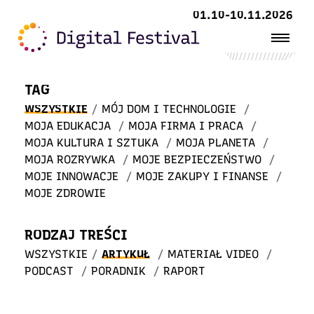
Witaj
01.10-10.11.2026
w STREFIE WIEDZY
TAG
WSZYSTKIE
/
MÓJ DOM I TECHNOLOGIE
/
MOJA EDUKACJA
/
MOJA FIRMA I PRACA
/
MOJA KULTURA I SZTUKA
/
MOJA PLANETA
/
MOJA ROZRYWKA
/
MOJE BEZPIECZEŃSTWO
/
MOJE INNOWACJE
/
MOJE ZAKUPY I FINANSE
/
MOJE ZDROWIE
RODZAJ TREŚCI
WSZYSTKIE
/
ARTYKUŁ
/
MATERIAŁ VIDEO
/
PODCAST
/
PORADNIK
/
RAPORT