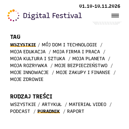
Witaj
01.10-10.11.2026
w STREFIE WIEDZY
TAG
WSZYSTKIE
/
MÓJ DOM I TECHNOLOGIE
/
MOJA EDUKACJA
/
MOJA FIRMA I PRACA
/
MOJA KULTURA I SZTUKA
/
MOJA PLANETA
/
MOJA ROZRYWKA
/
MOJE BEZPIECZEŃSTWO
/
MOJE INNOWACJE
/
MOJE ZAKUPY I FINANSE
/
MOJE ZDROWIE
RODZAJ TREŚCI
WSZYSTKIE
/
ARTYKUŁ
/
MATERIAŁ VIDEO
/
PODCAST
/
PORADNIK
/
RAPORT