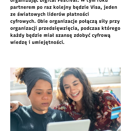
organizując
Digital
Festiv
al
.
W tym roku
partnerem po raz kolejny będzie Visa, jeden
ze światowych liderów płatności
cyfrowych.
Obie organizacje p
ołączą siły przy
organizacji
przedsięwzięcia
, podczas którego
każdy będzie miał szansę zdobyć cyfrową
wiedzę i umiejętności.