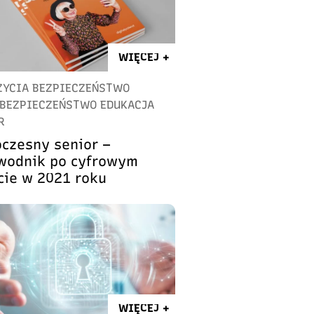
WIĘCEJ +
ŻYCIA BEZPIECZEŃSTWO
BEZPIECZEŃSTWO EDUKACJA
R
czesny senior –
wodnik po cyfrowym
cie w 2021 roku
WIĘCEJ +