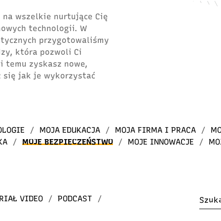
 na wszelkie nurtujące Cię
 nowych technologii. W
atycznych przygotowaliśmy
dzy, która pozwoli Ci
ki temu zyskasz nowe,
 się jak je wykorzystać
OLOGIE
/
MOJA EDUKACJA
/
MOJA FIRMA I PRACA
/
MO
KA
/
MOJE BEZPIECZEŃSTWO
/
MOJE INNOWACJE
/
MO
RIAŁ VIDEO
/
PODCAST
/