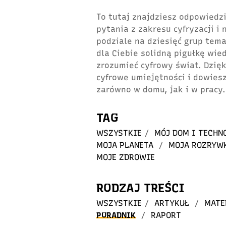
To tutaj znajdziesz odpowiedzi
pytania z zakresu cyfryzacji i
podziale na dziesięć grup tem
dla Ciebie solidną pigułkę wie
zrozumieć cyfrowy świat. Dzię
cyfrowe umiejętności i dowiesz
zarówno w domu, jak i w pracy.
TAG
WSZYSTKIE
/
MÓJ DOM I TECHN
MOJA PLANETA
/
MOJA ROZRYW
MOJE ZDROWIE
RODZAJ TREŚCI
WSZYSTKIE
/
ARTYKUŁ
/
MATE
PORADNIK
/
RAPORT