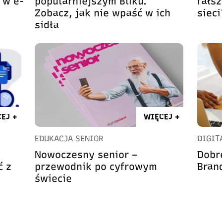
 w e-
popularniejszym Bliku.
fałs
Zobacz, jak nie wpaść w ich
sieci
sidła
EJ +
WIĘCEJ +
EDUKACJA SENIOR
DIGIT
Nowoczesny senior –
Dobr
ć z
przewodnik po cyfrowym
Bran
świecie