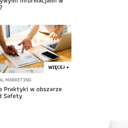
zywymi informacjami w
?
WIĘCEJ +
AL MARKETING
e Praktyki w obszarze
d Safety