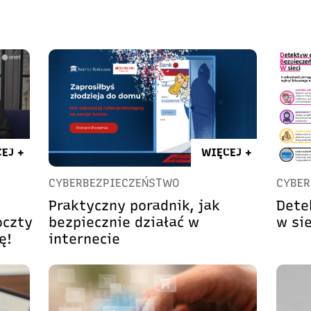
EJ +
WIĘCEJ +
CYBERBEZPIECZEŃSTWO
CYBER
Praktyczny poradnik, jak
Dete
oczty
bezpiecznie działać w
w sie
ę!
internecie