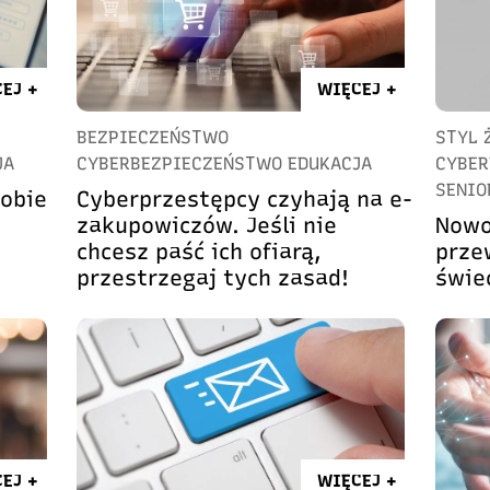
EJ +
WIĘCEJ +
BEZPIECZEŃSTWO
STYL 
JA
CYBERBEZPIECZEŃSTWO EDUKACJA
CYBER
SENIO
obie
Cyberprzestępcy czyhają na e-
zakupowiczów. Jeśli nie
Nowo
chcesz paść ich ofiarą,
prze
przestrzegaj tych zasad!
świe
EJ +
WIĘCEJ +