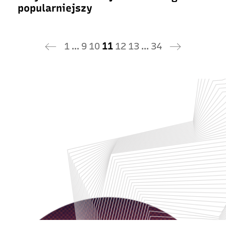
popularniejszy
1
…
9
10
11
12
13
…
34