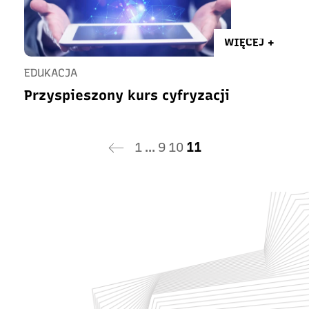
WIĘCEJ +
EDUKACJA
Przyspieszony kurs cyfryzacji
1
…
9
10
11